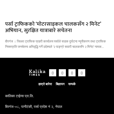
पर्सा ट्राफिककाे ‘माेटरसाइकल चालकसँग २ मिनेट’
अभियान, सुरक्षित यात्राबारे सचेतना
वीरगंज । जिल्ला ट्राफिक प्रहरी कार्यालय पर्साले सडक दुर्घटना न्यूनीकरण तथा ट्राफिक
नियमप्रति जनचेतना अभिवृद्धि गर्ने उद्देश्यले ‘२ पाङ्ग्रे सवारी चालकसँग २ मिनेट’ नामक...
Kalika
TIMES
हाम्रो बारेमा
बिज्ञापन
सम्पर्क
कालिका टाईम्स प्रा.लि.
बिरगंज-०८, पानीटंकी, पर्सा प्रदेश नं २, नेपाल