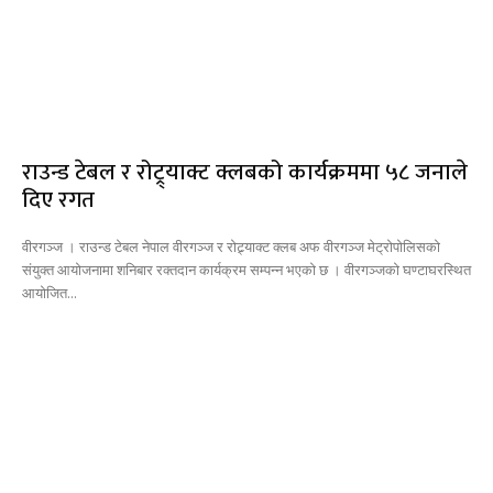
राउन्ड टेबल र रोट्र्याक्ट क्लबको कार्यक्रममा ५८ जनाले
दिए रगत
वीरगञ्ज । राउन्ड टेबल नेपाल वीरगञ्ज र रोट्र्याक्ट क्लब अफ वीरगञ्ज मेट्रोपोलिसको
संयुक्त आयोजनामा शनिबार रक्तदान कार्यक्रम सम्पन्न भएको छ । वीरगञ्जको घण्टाघरस्थित
आयोजित...