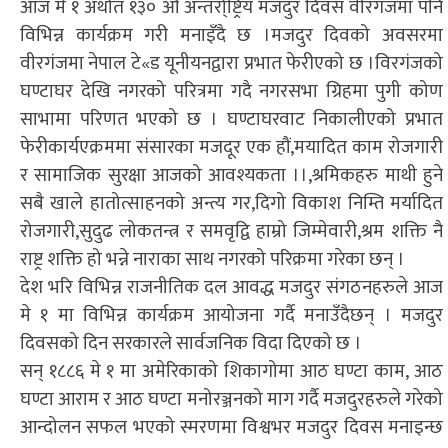
आज मे १ अर्थात १३० औं अन्तर्रा्ष्ट्रिय मजदुर दिवस वीरगंजमा पनि
विभिन्न कार्यक्रम गरी मनाइँदै छ ।मजदुर दिवको अवसरमा
वीरगंजमा नेपाल टे«ड यूनीयनद्वारा प्रभात फेरीएको छ ।विरगंजको
घण्टाघर देखि नगरको परित्रमा गदै नगरसभा ग्रिहमा पुगी कोण
साभामा परिणत भएको छ । घण्टाघरवाट निकालीएको प्रभात
फेरीकार्यएक्रममा संसारका मजदूर एक हौं,मयादित काम रोजगारी
र सामाजिक सुरक्षा आजको आवश्यकता ।।,श्रमिकहरु माथी हुने
सबै खाले हातोत्साहनको अन्त्य गर,दिगो विकाश निम्ति मर्यादित
रोजगारी,सुदुढ लोकतन्त्र र समवृद्वि हाम्रो जिम्मेवारी,श्रम शक्ति नै
राष्ट्र शक्ति हो भन्ने नाराका साथ नगरको परिक्रमा गरेका छन् ।
देश भरि विभिन्न राजनीतिक दल आवद्ध मजदुर संगठनहरुले आज
मे १ मा विभिन्न कार्यक्रम आयोजना गर्दै मनाउँदैछन् । मजदुर
दिवसको दिन सरकारले सार्वजनिक विदा दिएको छ ।
सन् १८८६ मे १ मा अमेरिकाको शिकागोमा आठ घण्टा काम, आठ
घण्टा आराम र आठ घण्टा मनोरञ्जनको माग गर्दै मजदुरहरुले गरेको
आन्दोलन सफल भएको स्मरणमा विश्वभर मजदुर दिवस मनाइन्छ