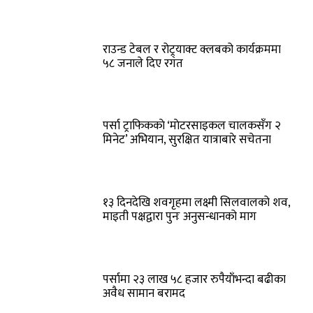
राउन्ड टेबल र रोट्र्याक्ट क्लबको कार्यक्रममा
५८ जनाले दिए रगत
पर्सा ट्राफिककाे ‘माेटरसाइकल चालकसँग २
मिनेट’ अभियान, सुरक्षित यात्राबारे सचेतना
१३ दिनदेखि शवगृहमा लक्ष्मी सिलवालको शव,
माइती पक्षद्वारा पुनः अनुसन्धानको माग
पर्सामा २३ लाख ५८ हजार रुपैयाँभन्दा बढीका
अवैध सामान बरामद