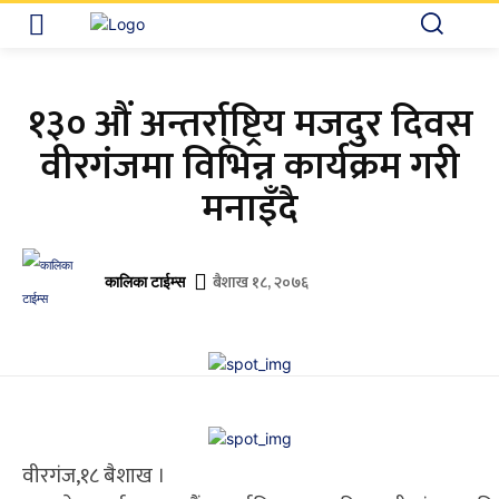
१३० औं अन्तर्रा्ष्ट्रिय मजदुर दिवस
वीरगंजमा विभिन्न कार्यक्रम गरी
मनाइँदै
बैशाख १८, २०७६
कालिका टाईम्स
वीरगंज,१८ बैशाख ।