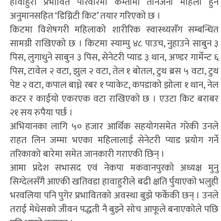
हावाहुरी प्रभावित परिवारमा कम्तीमा तीनजना महिला हुने
अनुमानसहित ‘डिग्निटी किट’ तयार गरिएको छ ।
किटमा विशेषगरी महिलाको शारीरिक स्वास्थ्यसँग सम्बन्धित
सामग्री राखिएको छ । किटमा स्याम्पु ४८ पाउच, नुहाउने साबुन ३
पिस, लुगाधुने साबुन ३ पिस, सेनेटरी प्याड ३ थान, अण्डर गार्मेन्ट ६
पिस, टावेल २ वटा, झुल २ वटा, तेल १ बोतल, टुथ ब्रस ५ वटा, टुथ
पेष्ट २ वटा, कपाल बाध्ने रबर १ प्याकेट, कपडाको झोला १ थान, नेल
कटर र काईयो एकरएक वटा राखिएको छ । एउटा किट बराबर
२१ सय रुपैया पर्छ ।
अभियानका लागि ५० हजार आर्थिक सहयोगसमेत गरेकी उनले
राहत लिन जम्मा भएका महिलालाई सेनेटरी प्याड प्रयोग गर्ने
तरिकाको बारेमा समेत जानकारी गराएकी छिन् ।
आमा प्रदेश सभासद एवं नेकपा मकवानपुरको अध्यक्ष मुनु
सिग्देलसँगै आएकी खतिवडा हावाहुरीले बढी क्षति र्पुयाएको भलुही
भरवलिया पनि पुगेर प्रभावितको अवस्था बुझे फर्केकी छन् । उनले
तराई मेधेसको जीवन पद्धती नै बुझ्ने सोच आफूले बनाएकोले पछि