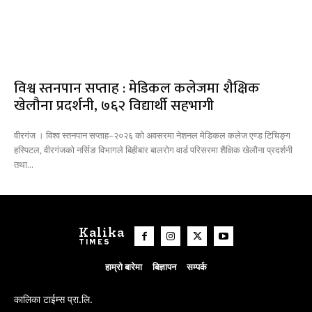
विश्व स्तनपान सप्ताह : मेडिकल कलेजमा शैक्षिक
खेलौना प्रदर्शनी, ७६२ विद्यार्थी सहभागी
वीरगंज । विश्व स्तनपान सप्ताह–२०२६ को अवसरमा नेशनल मेडिकल कलेज एण्ड टिचिङ्ग
हस्पिटल, वीरगंजकाे नर्सिङ विभागले बिहीबार बालरोग वार्ड परिसरमा शैक्षिक खेलौना प्रदर्शनी
तथा...
Kalika
TIMES
हाम्रो बारेमा
बिज्ञापन
सम्पर्क
कालिका टाईम्स प्रा.लि.