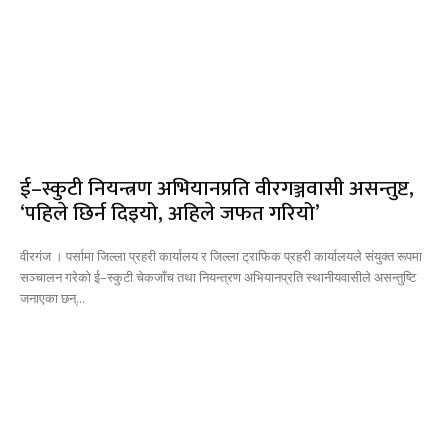
ई–स्कुटी नियन्त्रण अभियानप्रति वीरगञ्जवासी असन्तुष्ट,
‘पहिले छिर्न दिइयो, अहिले जफत गरियो’
वीरगंज । पर्सामा जिल्ला प्रहरी कार्यालय र जिल्ला ट्राफिक प्रहरी कार्यालयले संयुक्त रूपमा
सञ्चालन गरेको ई–स्कुटी चेकजाँच तथा नियन्त्रण अभियानप्रति स्थानीयवासीले असन्तुष्टि
जनाएका छन्...