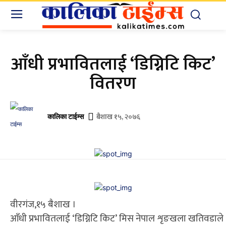
आँधी प्रभावितलाई ‘डिग्निटि किट’
वितरण
बैशाख १५, २०७६
कालिका टाईम्स
वीरगंज,१५ बैशाख ।
आँधी प्रभावितलाई ‘डिग्निटि किट’ मिस नेपाल शृङखला खतिवडाले