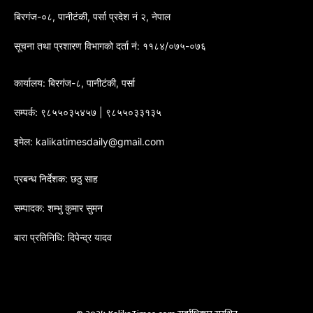
बिरगंज-०८, पानीटंकी, पर्सा प्रदेश नं २, नेपाल
सूचना तथा प्रशारण विभागको दर्ता नं: ११८४/०७५-०७६
कार्यालय: बिरगंज-८, पानीटंकी, पर्सा
सम्पर्क: ९८५५०३५४५७ | ९८५५०३३१३५
इमेल: kalikatimesdaily@gmail.com
प्रबन्ध निर्देशक: छठु साह
सम्पादक: शम्भु कुमार सुमन
बारा प्रतिनिधि: दिपेन्द्र यादव