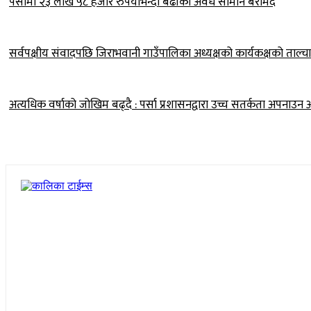
पर्सामा २३ लाख ५८ हजार रुपैयाँभन्दा बढीका अवैध सामान बरामद
सर्वपक्षीय संवादपछि जिराभवानी गाउँपालिका अध्यक्षको कार्यकक्षको ताल्चा
अत्यधिक वर्षाको जोखिम बढ्दै : पर्सा प्रशासनद्वारा उच्च सतर्कता अपनाउन 