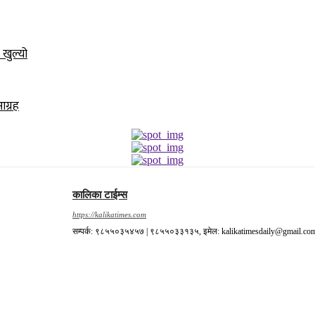
 खुल्यो
आग्रह
कालिका टाईम्स
https://kalikatimes.com
सम्पर्क: ९८५५०३५४५७ | ९८५५०३३१३५, इमेल: kalikatimesdaily@gmail.co