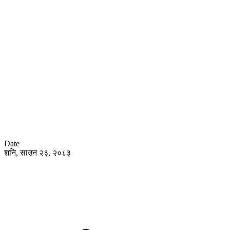
Date
शनि, साउन २३, २०८३
हाेम
समा