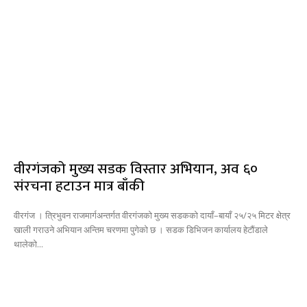
वीरगंजको मुख्य सडक विस्तार अभियान, अव ६०
संरचना हटाउन मात्र बाँकी
वीरगंज । त्रिभुवन राजमार्गअन्तर्गत वीरगंजको मुख्य सडकको दायाँ–बायाँ २५/२५ मिटर क्षेत्र
खाली गराउने अभियान अन्तिम चरणमा पुगेको छ । सडक डिभिजन कार्यालय हेटौंडाले
थालेको...