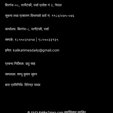
बिरगंज-०८, पानीटंकी, पर्सा प्रदेश नं २, नेपाल
सूचना तथा प्रशारण विभागको दर्ता नं: ११८४/०७५-०७६
कार्यालय: बिरगंज-८, पानीटंकी, पर्सा
सम्पर्क: ९८५५०३५४५७ | ९८५५०३३१३५
इमेल: kalikatimesdaily@gmail.com
प्रबन्ध निर्देशक: छठु साह
सम्पादक: शम्भु कुमार सुमन
बारा प्रतिनिधि: दिपेन्द्र यादव
© २०२५ KalikaTimes.com सर्वाधिकार सुरक्षित