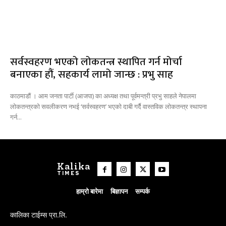
सर्वस्वहरण भएको लोकतन्त्र स्थापित गर्न मोर्चा
बनाएका हौं, सहकार्य लामो जान्छ : प्रभु साह
काठमाडौं । आम जनता पार्टी (आजपा) का अध्यक्ष तथा पूर्वमन्त्री प्रभु साहले नेपालमा
लोकतन्त्रको सवलीकरण नभई ‘सर्वस्वहरण’ भएको दाबी गर्दै वास्तविक लोकतन्त्र स्थापना
गर्न...
Kalika
TIMES
हाम्रो बारेमा
बिज्ञापन
सम्पर्क
कालिका टाईम्स प्रा.लि.