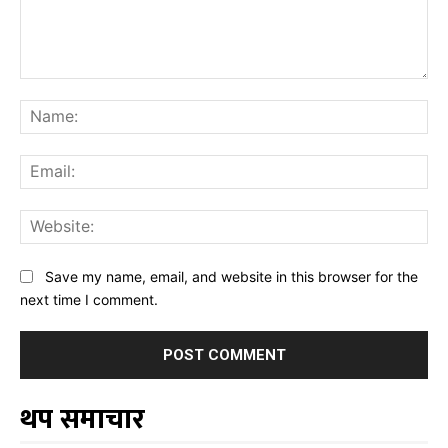
Comment:
Na
Ema
Web
Save my name, email, and website in this browser for the
next time I comment.
थप समाचार