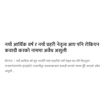
नयाँ आर्थिक वर्ष र नयाँ प्रहरी नेतृत्व आए पनि रोकिएन
कवाडी करको नाममा अवैध असुली
वीरगंज । नयाँ आर्थिक वर्ष सुरु भएसँगै पर्सा प्रहरीले नयाँ नेतृत्व पाए पनि त्रिभुवन
राजमार्गअन्तर्गत ड्राइपोर्ट–परवानीपुर सडकखण्डमा कवाडी करको नाममा हुँदै आएको अवैध
असुली...