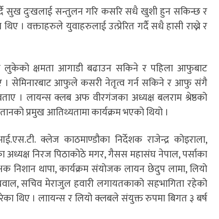
ै सुख दुःखलाई सन्तुलन गरि कसरि सधै खुशी हुन सकिन्छ र
थिए । वक्ताहरुले युवाहरुलाई उत्प्रेरित गर्दै सधै हासी राख्ने र
भित्र लुकेको क्षमता आगाडी बढाउन सकिने र पहिला आफुबाट
सेमिनारबाट आफुले कसरी नेतृत्व गर्न सकिने र आफु संगै
ए । लायन्स क्लब अफ वीरगंजका अध्यक्ष बलराम श्रेष्ठको
तानको प्रमुख आतिथ्यतामा कार्यक्रम भएको थियो ।
ई.एस.टी. क्लेज काठमाण्डौका निर्देशक राजेन्द्र कोइराला,
ा अध्यक्ष निरज पिठाकोठे मगर, गैसस महासंघ नेपाल, पर्साका
िरिक्षक निशान थापा, कार्यक्रम संयोजक लायन छेदुप लामा, लियो
षभ अग्रवाल, सचिव मेराजुल हवारी लगायतकाको सहभागिता रहेको
रेका थिए । लाायन्स र लियो क्लबले संयुक्त रुपमा बिगत ३ बर्ष