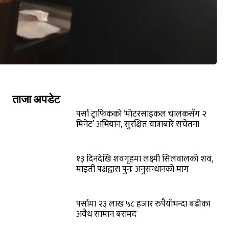
ताजा अपडेट
पर्सा ट्राफिककाे ‘माेटरसाइकल चालकसँग २
मिनेट’ अभियान, सुरक्षित यात्राबारे सचेतना
१३ दिनदेखि शवगृहमा लक्ष्मी सिलवालको शव,
माइती पक्षद्वारा पुनः अनुसन्धानको माग
पर्सामा २३ लाख ५८ हजार रुपैयाँभन्दा बढीका
अवैध सामान बरामद