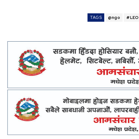
TAGS
@ngo
#LEO