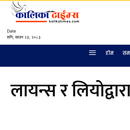
Date
शनि, साउन २३, २०८३
हाेम
सम
लायन्स र लियोद्वा