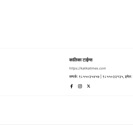
कालिका टाईम्स
https://kalikatimes.com
सम्पर्क: ९८५५०३५४५७ | ९८५५०३३१३५, इमेल