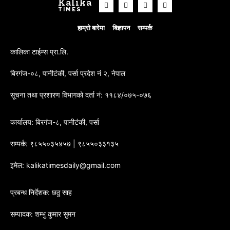
Kalika
TIMES
हाम्रो बारेमा
बिज्ञापन
सम्पर्क
कालिका टाईम्स प्रा.लि.
बिरगंज-०८, पानीटंकी, पर्सा प्रदेश नं २, नेपाल
सूचना तथा प्रशारण विभागको दर्ता नं: ११८४/०७५-०७६
कार्यालय: बिरगंज-८, पानीटंकी, पर्सा
सम्पर्क: ९८५५०३५४५७ | ९८५५०३३१३५
इमेल: kalikatimesdaily@gmail.com
प्रबन्ध निर्देशक: छठु साह
सम्पादक: शम्भु कुमार सुमन