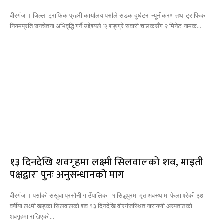
वीरगंज । जिल्ला ट्राफिक प्रहरी कार्यालय पर्साले सडक दुर्घटना न्यूनीकरण तथा ट्राफिक
नियमप्रति जनचेतना अभिवृद्धि गर्ने उद्देश्यले ‘२ पाङ्ग्रे सवारी चालकसँग २ मिनेट’ नामक...
१३ दिनदेखि शवगृहमा लक्ष्मी सिलवालको शव, माइती
पक्षद्वारा पुनः अनुसन्धानको माग
वीरगंज । पर्साको सखुवा प्रसौनी गाउँपालिका–१ सिद्धपुरमा मृत अवस्थामा फेला परेकी ३७
वर्षीया लक्ष्मी खड्का सिलवालको शव १३ दिनदेखि वीरगंजस्थित नारायणी अस्पतालको
शवगृहमा राखिएको...