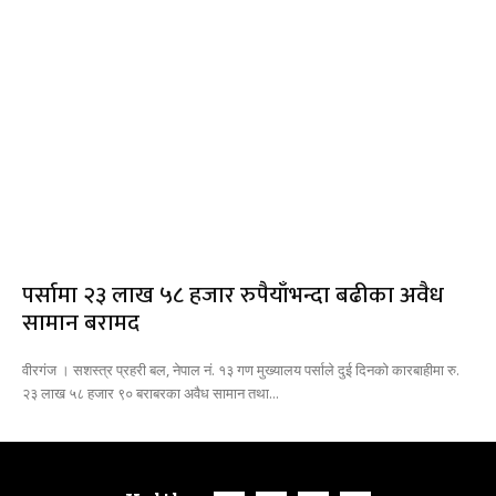
पर्सामा २३ लाख ५८ हजार रुपैयाँभन्दा बढीका अवैध
सामान बरामद
वीरगंज । सशस्त्र प्रहरी बल, नेपाल नं. १३ गण मुख्यालय पर्साले दुई दिनको कारबाहीमा रु.
२३ लाख ५८ हजार ९० बराबरका अवैध सामान तथा...