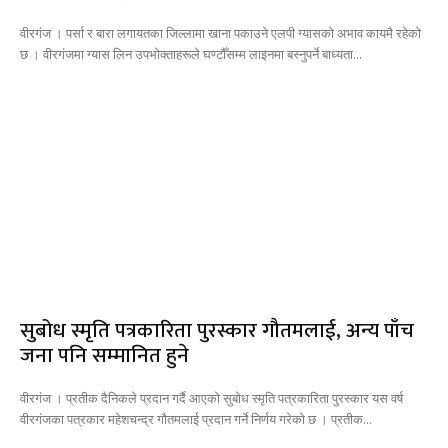
वीरगंज । पर्सा र बारा लगायतका जिल्लामा खाना पकाउने एलपी ग्यासको अभाव कायमै रहेको
छ । वीरगंजमा ग्यास लिन उपभोक्ताहरूले घण्टौँसम्म लाइनमा बस्नुपर्ने बाध्यता...
सुबोध स्मृति पत्रकारिता पुरस्कार गौतमलाई, अन्य पाँच
जना पनि सम्मानित हुने
वीरगंज । प्रतीक दैनिकले प्रदान गर्दै आएको सुबोध स्मृति पत्रकारिता पुरस्कार यस वर्ष
वीरगंजका पत्रकार महेशचन्द्र गौतमलाई प्रदान गर्ने निर्णय गरेको छ । प्रतीक...