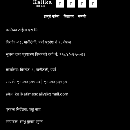
Kalika
TIMES
हाम्रो बारेमा
बिज्ञापन
सम्पर्क
कालिका टाईम्स प्रा.लि.
बिरगंज-०८, पानीटंकी, पर्सा प्रदेश नं २, नेपाल
सूचना तथा प्रशारण विभागको दर्ता नं: ११८४/०७५-०७६
कार्यालय: बिरगंज-८, पानीटंकी, पर्सा
सम्पर्क: ९८५५०३५४५७ | ९८५५०३३१३५
इमेल: kalikatimesdaily@gmail.com
प्रबन्ध निर्देशक: छठु साह
सम्पादक: शम्भु कुमार सुमन