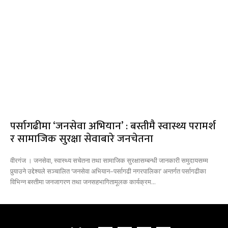
पर्सागढीमा ‘जनसेवा अभियान’ : बस्तीमै स्वास्थ्य परामर्श
र सामाजिक सुरक्षा सेवाबारे जनचेतना
वीरगंज । जनसेवा, स्वास्थ्य सचेतना तथा सामाजिक सुरक्षासम्बन्धी जानकारी समुदायसम्म
पुर्‍याउने उद्देश्यले सञ्चालित ‘जनसेवा अभियान–पर्सागढी नगरपालिका’ अन्तर्गत पर्सागढीका
विभिन्न बस्तीमा जनजागरण तथा जनसहभागितामूलक कार्यक्रम...