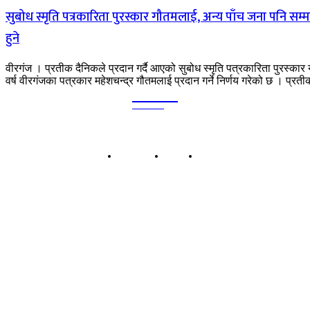
सुबोध स्मृति पत्रकारिता पुरस्कार गौतमलाई, अन्य पाँच जना पनि सम्
हुने
वीरगंज । प्रतीक दैनिकले प्रदान गर्दै आएको सुबोध स्मृति पत्रकारिता पुरस्कार
वर्ष वीरगंजका पत्रकार महेशचन्द्र गौतमलाई प्रदान गर्ने निर्णय गरेको छ । प्रतीक
Kalika
TIMES
हाम्रो बारेमा
बिज्ञापन
सम्पर्क
कालिका टाईम्स प्रा.लि.
बिरगंज-०८, पानीटंकी, पर्सा प्रदेश नं २, नेपाल
सूचना तथा प्रशारण विभागको दर्ता नं: ११८४/०७५-०७६
कार्यालय: बिरगंज-८, पानीटंकी, पर्सा
सम्पर्क: ९८५५०३५४५७ | ९८५५०३३१३५
इमेल: kalikatimesdaily@gmail.com