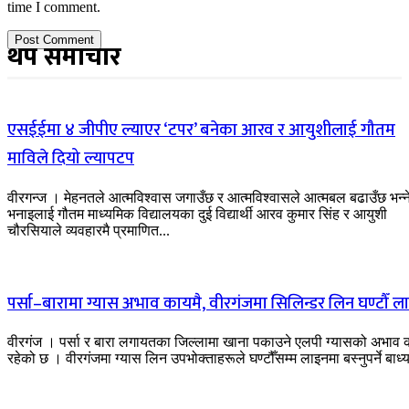
time I comment.
थप समाचार
एसईईमा ४ जीपीए ल्याएर ‘टपर’ बनेका आरव र आयुशीलाई गौतम
माविले दियो ल्यापटप
वीरगन्ज । मेहनतले आत्मविश्वास जगाउँछ र आत्मविश्वासले आत्मबल बढाउँछ भन्न
भनाइलाई गौतम माध्यमिक विद्यालयका दुई विद्यार्थी आरव कुमार सिंह र आयुशी
चौरसियाले व्यवहारमै प्रमाणित...
पर्सा–बारामा ग्यास अभाव कायमै, वीरगंजमा सिलिन्डर लिन घण्टौँ ल
वीरगंज । पर्सा र बारा लगायतका जिल्लामा खाना पकाउने एलपी ग्यासको अभाव 
रहेको छ । वीरगंजमा ग्यास लिन उपभोक्ताहरूले घण्टौँसम्म लाइनमा बस्नुपर्ने बाध्य