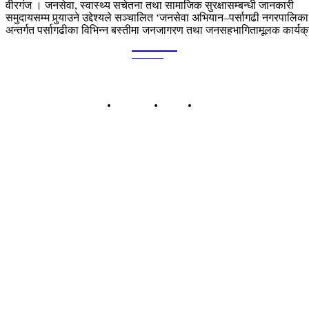
वीरगंज । जनसेवा, स्वास्थ्य सचेतना तथा सामाजिक सुरक्षासम्बन्धी जानकारी
समुदायसम्म पुर्‍याउने उद्देश्यले सञ्चालित ‘जनसेवा अभियान–पर्सागढी नगरपालिका
अन्तर्गत पर्सागढीका विभिन्न बस्तीमा जनजागरण तथा जनसहभागितामूलक कार्यक्
Kalika
TIMES
हाम्रो बारेमा
बिज्ञापन
सम्पर्क
कालिका टाईम्स प्रा.लि.
बिरगंज-०८, पानीटंकी, पर्सा प्रदेश नं २, नेपाल
सूचना तथा प्रशारण विभागको दर्ता नं: ११८४/०७५-०७६
कार्यालय: बिरगंज-८, पानीटंकी, पर्सा
सम्पर्क: ९८५५०३५४५७ | ९८५५०३३१३५
इमेल: kalikatimesdaily@gmail.com
प्रबन्ध निर्देशक: छठु साह
सम्पादक: शम्भु कुमार सुमन