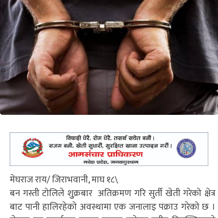
मेघराज राय/ जिराभवानी, माघ १८\
बन गस्ती टोलिले शुुक्रबार अतिक्रमण गरि सुर्ती खेती गरेको क्षेत्र
बाट पानी हालिरहेको अवस्थामा एक जनालाइ पक्राउ गरेको छ ।