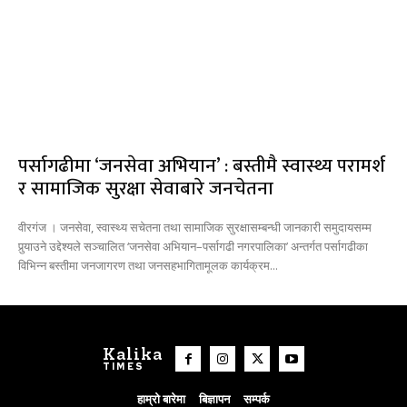
पर्सागढीमा ‘जनसेवा अभियान’ : बस्तीमै स्वास्थ्य परामर्श
र सामाजिक सुरक्षा सेवाबारे जनचेतना
वीरगंज । जनसेवा, स्वास्थ्य सचेतना तथा सामाजिक सुरक्षासम्बन्धी जानकारी समुदायसम्म
पुर्‍याउने उद्देश्यले सञ्चालित ‘जनसेवा अभियान–पर्सागढी नगरपालिका’ अन्तर्गत पर्सागढीका
विभिन्न बस्तीमा जनजागरण तथा जनसहभागितामूलक कार्यक्रम...
Kalika
TIMES
हाम्रो बारेमा
बिज्ञापन
सम्पर्क