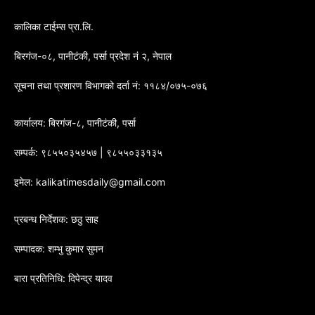
कालिका टाईम्स प्रा.लि.
बिरगंज-०८, पानीटंकी, पर्सा प्रदेश नं २, नेपाल
सूचना तथा प्रशारण विभागको दर्ता नं: ११८४/०७५-०७६
कार्यालय: बिरगंज-८, पानीटंकी, पर्सा
सम्पर्क: ९८५५०३५४५७ | ९८५५०३३१३५
इमेल: kalikatimesdaily@gmail.com
प्रबन्ध निर्देशक: छठु साह
सम्पादक: शम्भु कुमार सुमन
बारा प्रतिनिधि: दिपेन्द्र यादव