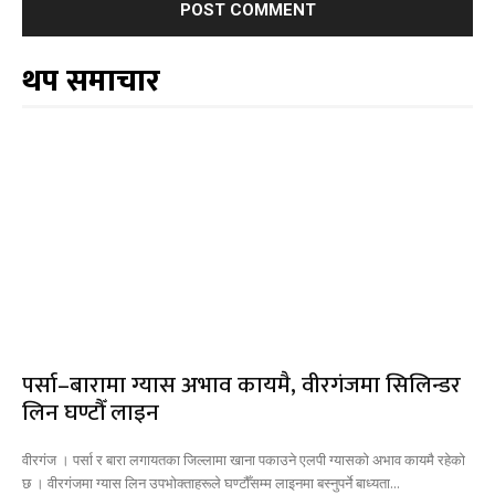
थप समाचार
पर्सा–बारामा ग्यास अभाव कायमै, वीरगंजमा सिलिन्डर
लिन घण्टौँ लाइन
वीरगंज । पर्सा र बारा लगायतका जिल्लामा खाना पकाउने एलपी ग्यासको अभाव कायमै रहेको
छ । वीरगंजमा ग्यास लिन उपभोक्ताहरूले घण्टौँसम्म लाइनमा बस्नुपर्ने बाध्यता...