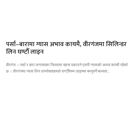
पर्सा–बारामा ग्यास अभाव कायमै, वीरगंजमा सिलिन्डर
लिन घण्टौँ लाइन
वीरगंज । पर्सा र बारा लगायतका जिल्लामा खाना पकाउने एलपी ग्यासको अभाव कायमै रहेको
छ । वीरगंजमा ग्यास लिन उपभोक्ताहरूले घण्टौँसम्म लाइनमा बस्नुपर्ने बाध्यता...