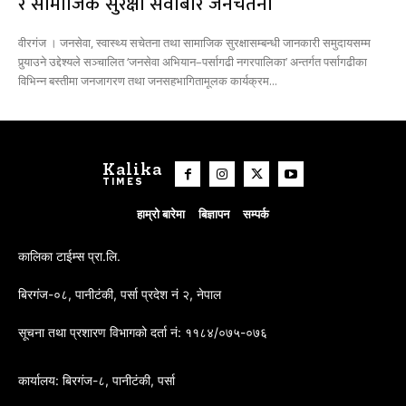
र सामाजिक सुरक्षा सेवाबारे जनचेतना
वीरगंज । जनसेवा, स्वास्थ्य सचेतना तथा सामाजिक सुरक्षासम्बन्धी जानकारी समुदायसम्म
पुर्‍याउने उद्देश्यले सञ्चालित ‘जनसेवा अभियान–पर्सागढी नगरपालिका’ अन्तर्गत पर्सागढीका
विभिन्न बस्तीमा जनजागरण तथा जनसहभागितामूलक कार्यक्रम...
Kalika
TIMES
हाम्रो बारेमा
बिज्ञापन
सम्पर्क
कालिका टाईम्स प्रा.लि.
बिरगंज-०८, पानीटंकी, पर्सा प्रदेश नं २, नेपाल
सूचना तथा प्रशारण विभागको दर्ता नं: ११८४/०७५-०७६
कार्यालय: बिरगंज-८, पानीटंकी, पर्सा