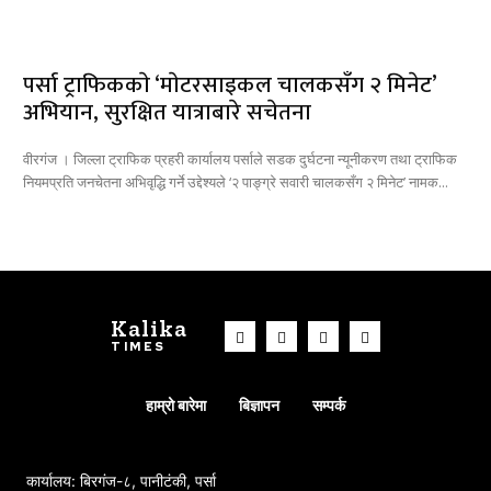
पर्सा ट्राफिककाे ‘माेटरसाइकल चालकसँग २ मिनेट’
अभियान, सुरक्षित यात्राबारे सचेतना
वीरगंज । जिल्ला ट्राफिक प्रहरी कार्यालय पर्साले सडक दुर्घटना न्यूनीकरण तथा ट्राफिक
नियमप्रति जनचेतना अभिवृद्धि गर्ने उद्देश्यले ‘२ पाङ्ग्रे सवारी चालकसँग २ मिनेट’ नामक...
Kalika
TIMES
हाम्रो बारेमा
बिज्ञापन
सम्पर्क
कार्यालय: बिरगंज-८, पानीटंकी, पर्सा