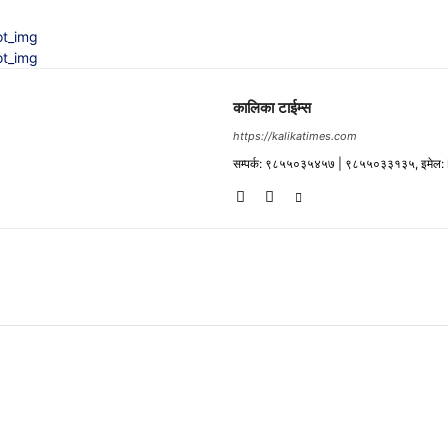
कालिका टाईम्स
https://kalikatimes.com
सम्पर्क: ९८५५०३५४५७ | ९८५५०३३१३५, इमेल