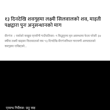
१३ दिनदेखि शवगृहमा लक्ष्मी सिलवालको शव, माइती
पक्षद्वारा पुनः अनुसन्धानको माग
वीरगंज । पर्साको सखुवा प्रसौनी गाउँपालिका–१ सिद्धपुरमा मृत अवस्थामा फेला परेकी ३७
वर्षीया लक्ष्मी खड्का सिलवालको शव १३ दिनदेखि वीरगंजस्थित नारायणी अस्पतालको
शवगृहमा राखिएको...
प्रबन्ध निर्देशक: छठु साह