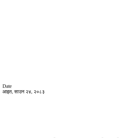
Date
आइत, साउन २४, २०८३
हाेम
समा