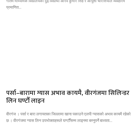
गौतम माध्यमिक विद्यालयका दुई विद्यार्थी आरव कुमार सिंह र आयुशी चौरसियाले व्यवहारमै
प्रमाणित...
पर्सा–बारामा ग्यास अभाव कायमै, वीरगंजमा सिलिन्डर
लिन घण्टौँ लाइन
वीरगंज । पर्सा र बारा लगायतका जिल्लामा खाना पकाउने एलपी ग्यासको अभाव कायमै रहेको
छ । वीरगंजमा ग्यास लिन उपभोक्ताहरूले घण्टौँसम्म लाइनमा बस्नुपर्ने बाध्यता...