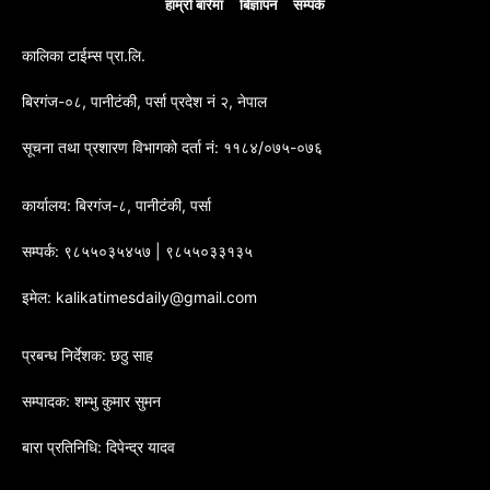
हाम्रो बारेमा
बिज्ञापन
सम्पर्क
कालिका टाईम्स प्रा.लि.
बिरगंज-०८, पानीटंकी, पर्सा प्रदेश नं २, नेपाल
सूचना तथा प्रशारण विभागको दर्ता नं: ११८४/०७५-०७६
कार्यालय: बिरगंज-८, पानीटंकी, पर्सा
सम्पर्क: ९८५५०३५४५७ | ९८५५०३३१३५
इमेल: kalikatimesdaily@gmail.com
प्रबन्ध निर्देशक: छठु साह
सम्पादक: शम्भु कुमार सुमन
बारा प्रतिनिधि: दिपेन्द्र यादव