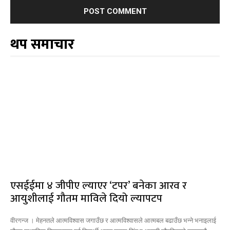
थप समाचार
एसईईमा ४ जीपीए ल्याएर ‘टपर’ बनेका आरव र
आयुशीलाई गौतम माविले दियो ल्यापटप
वीरगन्ज । मेहनतले आत्मविश्वास जगाउँछ र आत्मविश्वासले आत्मबल बढाउँछ भन्ने भनाइलाई