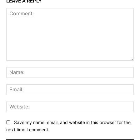
LEAVE A REPLY
Comment:
Na
Ema
Web
Save my name, email, and website in this browser for the
next time I comment.