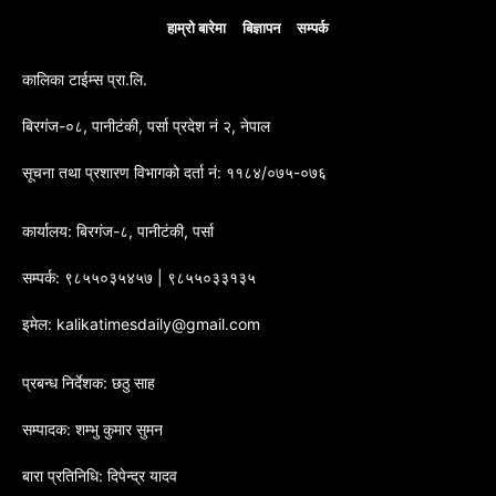
हाम्रो बारेमा
बिज्ञापन
सम्पर्क
कालिका टाईम्स प्रा.लि.
बिरगंज-०८, पानीटंकी, पर्सा प्रदेश नं २, नेपाल
सूचना तथा प्रशारण विभागको दर्ता नं: ११८४/०७५-०७६
कार्यालय: बिरगंज-८, पानीटंकी, पर्सा
सम्पर्क: ९८५५०३५४५७ | ९८५५०३३१३५
इमेल: kalikatimesdaily@gmail.com
प्रबन्ध निर्देशक: छठु साह
सम्पादक: शम्भु कुमार सुमन
बारा प्रतिनिधि: दिपेन्द्र यादव