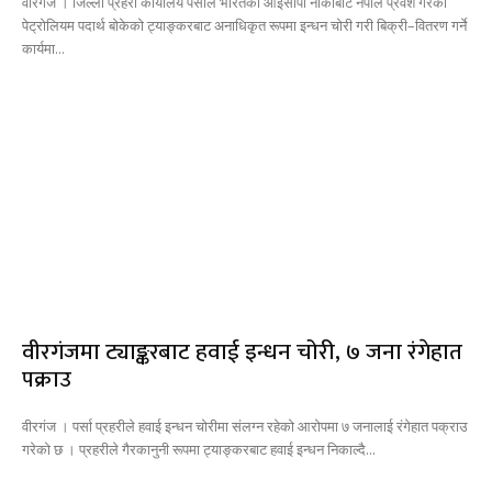
वीरगंज । जिल्ला प्रहरी कार्यालय पर्साले भारतको आईसीपी नाकाबाट नेपाल प्रवेश गरेको
पेट्रोलियम पदार्थ बोकेको ट्याङ्करबाट अनाधिकृत रूपमा इन्धन चोरी गरी बिक्री–वितरण गर्ने
कार्यमा...
वीरगंजमा ट्याङ्करबाट हवाई इन्धन चोरी, ७ जना रंगेहात
पक्राउ
वीरगंज । पर्सा प्रहरीले हवाई इन्धन चोरीमा संलग्न रहेको आरोपमा ७ जनालाई रंगेहात पक्राउ
गरेको छ । प्रहरीले गैरकानुनी रूपमा ट्याङ्करबाट हवाई इन्धन निकाल्दै...