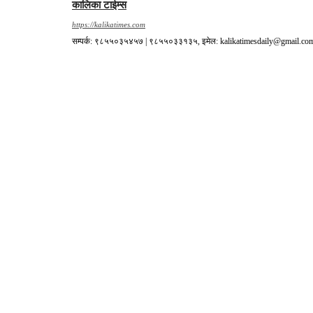
कालिका टाईम्स
https://kalikatimes.com
सम्पर्क: ९८५५०३५४५७ | ९८५५०३३१३५, इमेल: kalikatimesdaily@gmail.co