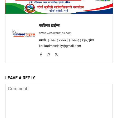
कालिका टाईम्स
https://kalikatimes.com
सम्पर्क: ९८५५०३५४५७ | ९८५५०३३१३५, इमेल:
kalikatimesdaily@gmail.com
LEAVE A REPLY