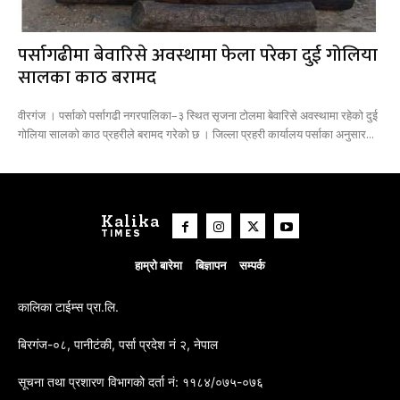
पर्सागढीमा बेवारिसे अवस्थामा फेला परेका दुई गोलिया
सालका काठ बरामद
वीरगंज । पर्साको पर्सागढी नगरपालिका–३ स्थित सृजना टोलमा बेवारिसे अवस्थामा रहेको दुई
गोलिया सालको काठ प्रहरीले बरामद गरेको छ । जिल्ला प्रहरी कार्यालय पर्साका अनुसार...
Kalika
TIMES
हाम्रो बारेमा
बिज्ञापन
सम्पर्क
कालिका टाईम्स प्रा.लि.
बिरगंज-०८, पानीटंकी, पर्सा प्रदेश नं २, नेपाल
सूचना तथा प्रशारण विभागको दर्ता नं: ११८४/०७५-०७६