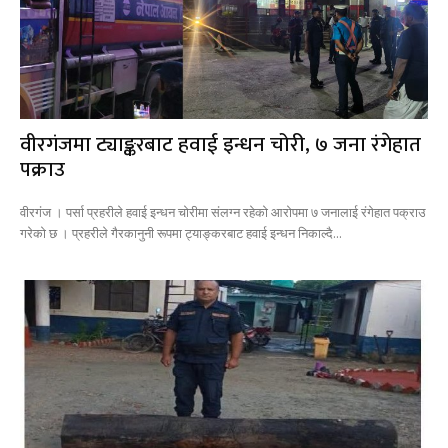
वीरगंजमा ट्याङ्करबाट हवाई इन्धन चोरी, ७ जना रंगेहात
पक्राउ
वीरगंज । पर्सा प्रहरीले हवाई इन्धन चोरीमा संलग्न रहेको आरोपमा ७ जनालाई रंगेहात पक्राउ
गरेको छ । प्रहरीले गैरकानुनी रूपमा ट्याङ्करबाट हवाई इन्धन निकाल्दै...