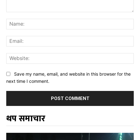
Comment:
Na
Ema
Web
Save my name, email, and website in this browser for the
next time I comment.
थप समाचार