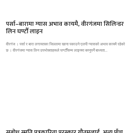
पर्सा–बारामा ग्यास अभाव कायमै, वीरगंजमा सिलिन्डर
लिन घण्टौँ लाइन
वीरगंज । पर्सा र बारा लगायतका जिल्लामा खाना पकाउने एलपी ग्यासको अभाव कायमै रहेको
छ । वीरगंजमा ग्यास लिन उपभोक्ताहरूले घण्टौँसम्म लाइनमा बस्नुपर्ने बाध्यता...
सुबोध स्मृति पत्रकारिता पुरस्कार गौतमलाई, अन्य पाँच