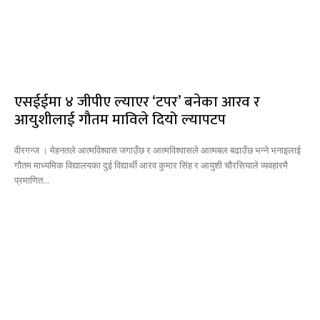
एसईईमा ४ जीपीए ल्याएर ‘टपर’ बनेका आरव र
आयुशीलाई गौतम माविले दियो ल्यापटप
वीरगन्ज । मेहनतले आत्मविश्वास जगाउँछ र आत्मविश्वासले आत्मबल बढाउँछ भन्ने भनाइलाई
गौतम माध्यमिक विद्यालयका दुई विद्यार्थी आरव कुमार सिंह र आयुशी चौरसियाले व्यवहारमै
प्रमाणित...