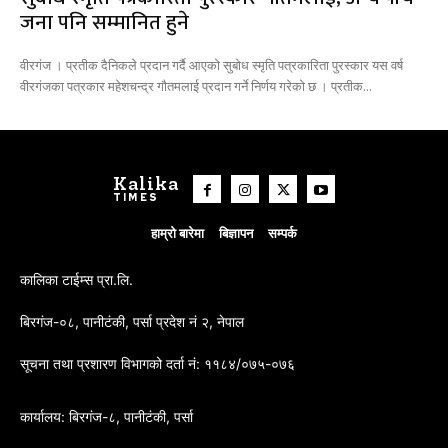
जना पनि सम्मानित हुने
वीरगंज । प्रतीक दैनिकले प्रदान गर्दै आएको सुबोध स्मृति पत्रकारिता पुरस्कार यस वर्ष
वीरगंजका पत्रकार महेशचन्द्र गौतमलाई प्रदान गर्ने निर्णय गरेको छ । प्रतीक...
Kalika
TIMES
हाम्रो बारेमा
बिज्ञापन
सम्पर्क
कालिका टाईम्स प्रा.लि.
बिरगंज-०८, पानीटंकी, पर्सा प्रदेश नं २, नेपाल
सूचना तथा प्रशारण विभागको दर्ता नं: ११८४/०७५-०७६
कार्यालय: बिरगंज-८, पानीटंकी, पर्सा