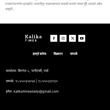
राजमार्गअन्तर्गत ड्राइपोर्ट–परवानीपुर सडकखण्डमा कवाडी करको नाममा हुँदै आएको अवैध
असुली...
Kalika
TIMES
हाम्रो बारेमा
बिज्ञापन
सम्पर्क
कार्यालय: बिरगंज-८, पानीटंकी, पर्सा
सम्पर्क: ९८५५०३५४५७ | ९८५५०३३१३५
इमेल: kalikatimesdaily@gmail.com