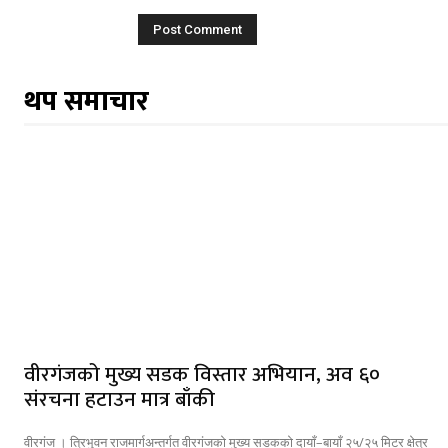
थप समाचार
वीरगंजको मुख्य सडक विस्तार अभियान, अव ६०
संरचना हटाउन मात्र बाँकी
वीरगंज । त्रिभुवन राजमार्गअन्तर्गत वीरगंजको मुख्य सडकको दायाँ–बायाँ २५/२५ मिटर क्षेत्र