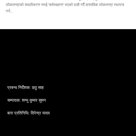
लोकतन्त्रको सवलीकरण नभई ‘सर्वस्वहरण’ भएको दाबी गर्दै वास्तविक लोकतन्त्र स्थापना
गर्न...
प्रबन्ध निर्देशक: छठु साह
सम्पादक: शम्भु कुमार सुमन
बारा प्रतिनिधि: दिपेन्द्र यादव