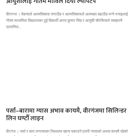
आयुशीलाई गौतम माविले दियो ल्यापटप
वीरगन्ज । मेहनतले आत्मविश्वास जगाउँछ र आत्मविश्वासले आत्मबल बढाउँछ भन्ने भनाइलाई
गौतम माध्यमिक विद्यालयका दुई विद्यार्थी आरव कुमार सिंह र आयुशी चौरसियाले व्यवहारमै
प्रमाणित...
पर्सा–बारामा ग्यास अभाव कायमै, वीरगंजमा सिलिन्डर
लिन घण्टौँ लाइन
वीरगंज । पर्सा र बारा लगायतका जिल्लामा खाना पकाउने एलपी ग्यासको अभाव कायमै रहेको