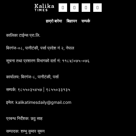
Kalika
TIMES
हाम्रो बारेमा
बिज्ञापन
सम्पर्क
कालिका टाईम्स प्रा.लि.
बिरगंज-०८, पानीटंकी, पर्सा प्रदेश नं २, नेपाल
सूचना तथा प्रशारण विभागको दर्ता नं: ११८४/०७५-०७६
कार्यालय: बिरगंज-८, पानीटंकी, पर्सा
सम्पर्क: ९८५५०३५४५७ | ९८५५०३३१३५
इमेल: kalikatimesdaily@gmail.com
प्रबन्ध निर्देशक: छठु साह
सम्पादक: शम्भु कुमार सुमन