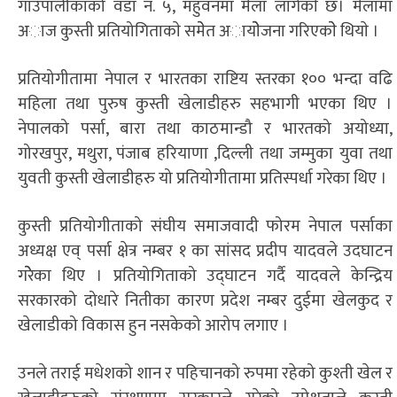
गाउँपालीकाको वडा नं. ५, महुवनमा मेला लागेकाे छ। मेलामा
अाज कुस्ती प्रतियोगिताकाे समेेत अायाेेेजना गरिएकाेे थियाे ।
प्रतियोगीतामा नेपाल र भारतका राष्टिय स्तरका १०० भन्दा वढि
महिला तथा पुरुष कुस्ती खेलाडीहरु सहभागी भएका थिए ।
नेपालको पर्सा, बारा तथा काठमान्डौ र भारतको अयोध्या,
गोरखपुर, मथुरा, पंजाब हरियाणा ,दिल्ली तथा जम्मुका युवा तथा
युवती कुस्ती खेलाडीहरु यो प्रतियोगीतामा प्रतिस्पर्धा गरेका थिए ।
कुस्ती प्रतियोगीताको संघीय समाजवादी फोरम नेपाल पर्साका
अध्यक्ष एव् पर्सा क्षेत्र नम्बर १ का सांसद प्रदीप यादवले उदघाटन
गरेेेका थिए । प्रतियोगिताको उद्घाटन गर्दै यादवले केन्द्रिय
सरकारको दोधारे नितीका कारण प्रदेश नम्बर दुईमा खेलकुद र
खेलाडीको विकास हुन नसकेको आरोप लगाए ।
उनले तराई मधेशको शान र पहिचानको रुपमा रहेको कुश्ती खेल र