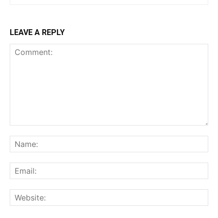
LEAVE A REPLY
Comment:
Na
Ema
Web