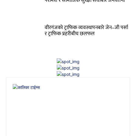
परामर्श र सामाजिक सुरक्षा सेवाबारे जनचेतना
वीरगंजकाे ट्राफिक व्यवस्थापनबारे जेन–जी पर्सा
र ट्राफिक प्रहरीबीच छलफल