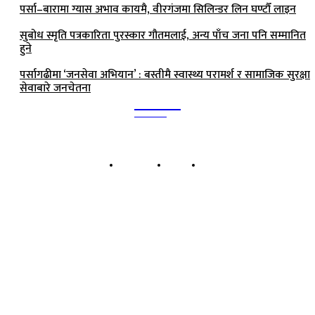
पर्सा–बारामा ग्यास अभाव कायमै, वीरगंजमा सिलिन्डर लिन घण्टौँ लाइन
सुबोध स्मृति पत्रकारिता पुरस्कार गौतमलाई, अन्य पाँच जना पनि सम्मानित
हुने
पर्सागढीमा ‘जनसेवा अभियान’ : बस्तीमै स्वास्थ्य परामर्श र सामाजिक सुरक्षा
सेवाबारे जनचेतना
Kalika
TIMES
हाम्रो बारेमा
बिज्ञापन
सम्पर्क
कालिका टाईम्स प्रा.लि.
बिरगंज-०८, पानीटंकी, पर्सा प्रदेश नं २, नेपाल
सूचना तथा प्रशारण विभागको दर्ता नं: ११८४/०७५-०७६
कार्यालय: बिरगंज-८, पानीटंकी, पर्सा
सम्पर्क: ९८५५०३५४५७ | ९८५५०३३१३५