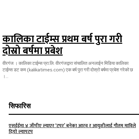
कालिका टाईम्स प्रथम बर्ष पुरा गरी
दोस्रो बर्षमा प्रबेश
वीरगंज । कालिका टाईम्स प्रा.लि. वीरगंजद्वारा संचालित अनलाईन मिडिया कालिका
टाईम्स डट कम (kalikatimes.com) एक बर्ष पुरा गरी दोस्रो बर्षमा प्रबेश गरेको छ
।...
सिफारिस
एसईईमा ४ जीपीए ल्याएर ‘टपर’ बनेका आरव र आयुशीलाई गौतम माविले
दियो ल्यापटप