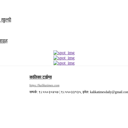
 खुल्यो
आग्रह
कालिका टाईम्स
https://kalikatimes.com
सम्पर्क: ९८५५०३५४५७ | ९८५५०३३१३५, इमेल: kalikatimesdaily@gmail.co