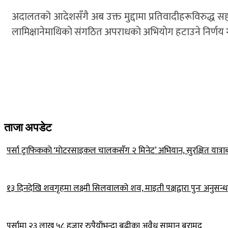
अदालतको आदेशसँगै अब उक्त मुद्दामा प्रतिवादीहरूविरुद्ध स
लामिक्षानेमाथिकाे संगठित अपराधकाे अभियाेग हटाउने निर्णय गर
ताजा अपडेट
पर्सा ट्राफिककाे ‘माेटरसाइकल चालकसँग २ मिनेट’ अभियान, सुरक्षित यात्रा
१३ दिनदेखि शवगृहमा लक्ष्मी सिलवालको शव, माइती पक्षद्वारा पुनः अनुसन्
पर्सामा २३ लाख ५८ हजार रुपैयाँभन्दा बढीका अवैध सामान बरामद