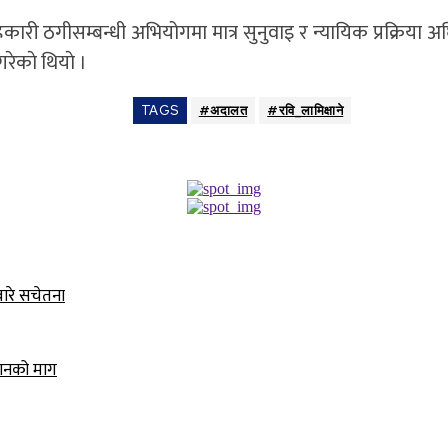
हकारी ठगीसम्बन्धी अभियोगमा मात्र सुनुवाइ र न्यायिक प्रक्रि
ेकाे थियाे ।
TAGS
#अदालत
#रवि_लामिक्षाने
बारे सचेतना
धानको माग