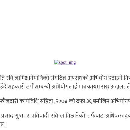
 सभापति रवि लामिक्षानेमाथिकाे संगठित अपराधकाे अभियाेग हटाउने न
ै सहकारी ठगीसम्बन्धी अभियोगलाई मात्र कायम राख्न अदालतले 
ौजदारी कार्यविधि संहिता, २०७४ को दफा ३६ बमोजिम अभियोगपत्र स
रसाद गुप्ता र प्रतिवादी रवि लामिछानेको तर्फबाट अधिवक्ताद्वय 
िए ।