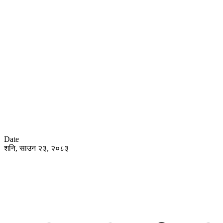
Date
शनि, साउन २३, २०८३
हाेम
समा