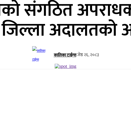
थिकाे संगठित अपराध
सा जिल्ला अदालतको 
जेष्ठ २६, २०८३
कालिका टाईम्स