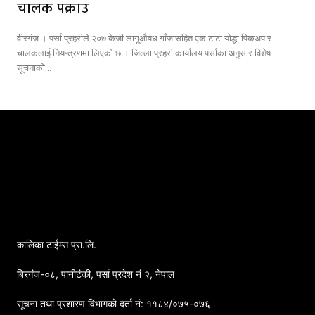
चालक पक्राउ
वीरगंज । पर्सा प्रहरीले २०७ केजी लागूऔषध गाँजासहित एक टाटा योद्धा पिकअप र
चालकलाई नियन्त्रणमा लिएको छ । जिल्ला प्रहरी कार्यालय पर्साका अनुसार विशेष
सूचनाको...
कालिका टाईम्स प्रा.लि.
बिरगंज-०८, पानीटंकी, पर्सा प्रदेश नं २, नेपाल
सूचना तथा प्रशारण विभागको दर्ता नं: ११८४/०७५-०७६