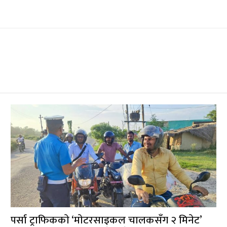
पर्सा ट्राफिककाे ‘माेटरसाइकल चालकसँग २ मिनेट’