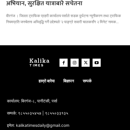
अभियान, सुरक्षित यात्राबारे सचेतना
वीरगंज । जिल्ला ट्राफिक प्रहरी कार्यालय पर्साले सडक दुर्घटना न्यूनीकरण तथा ट्राफिक
नियमप्रति जनचेतना अभिवृद्धि गर्ने उद्देश्यले ‘२ पाङ्ग्रे सवारी चालकसँग २ मिनेट’ नामक...
Kalika
TIMES
हाम्रो बारेमा
बिज्ञापन
सम्पर्क
कार्यालय: बिरगंज-८, पानीटंकी, पर्सा
सम्पर्क: ९८५५०३५४५७ | ९८५५०३३१३५
इमेल: kalikatimesdaily@gmail.com