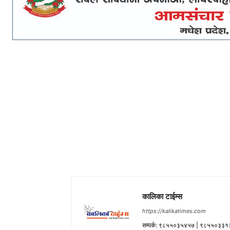
कालिका टाईम्स
https://kalikatimes.com
सम्पर्क: ९८५५०३५४५७ | ९८५५०३३१