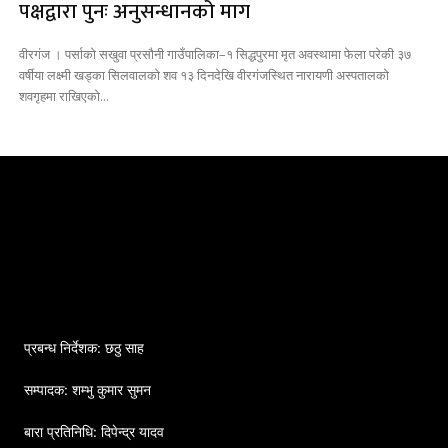
पक्षद्वारा पुनः अनुसन्धानको माग
वीरगंज । पर्साको सखुवा प्रसौनी गाउँपालिका–१ सिद्धपुरमा मृत अवस्थामा फेला परेकी ३७
वर्षीया लक्ष्मी खड्का सिलवालको शव १३ दिनदेखि वीरगंजस्थित नारायणी अस्पतालको
शवगृहमा राखिएको...
प्रबन्ध निर्देशक: छठु साह
सम्पादक: शम्भु कुमार सुमन
बारा प्रतिनिधि: दिपेन्द्र यादव