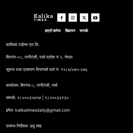
Kalika
TIMES
हाम्रो बारेमा
बिज्ञापन
सम्पर्क
कालिका टाईम्स प्रा.लि.
बिरगंज-०८, पानीटंकी, पर्सा प्रदेश नं २, नेपाल
सूचना तथा प्रशारण विभागको दर्ता नं: ११८४/०७५-०७६
कार्यालय: बिरगंज-८, पानीटंकी, पर्सा
सम्पर्क: ९८५५०३५४५७ | ९८५५०३३१३५
इमेल: kalikatimesdaily@gmail.com
प्रबन्ध निर्देशक: छठु साह