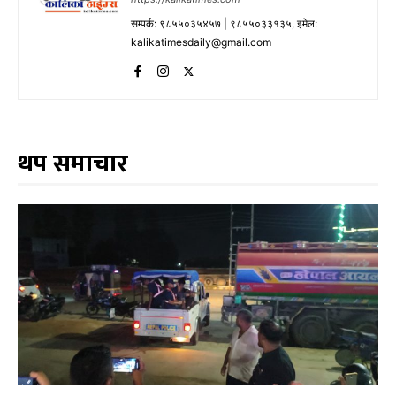
सम्पर्क: ९८५५०३५४५७ | ९८५५०३३१३५, इमेल:
kalikatimesdaily@gmail.com
थप समाचार