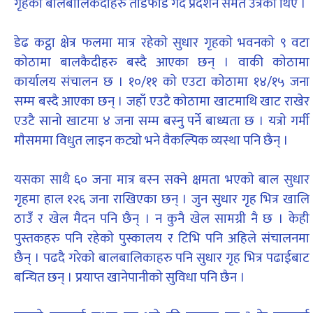
गृहका बालबालिकैदीहरु ताेडफाेड गर्दै प्रदर्शन समेत उत्रेका थिए ।
डेढ कट्ठा क्षेत्र फलमा मात्र रहेकाे सुधार गृहकाे भवनकाे ९ वटा
काेठामा बालकैदीहरु बस्दै आएका छन् । वाकी काेठामा
कार्यालय संचालन छ । १०/११ काे एउटा काेठामा १४/१५ जना
सम्म बस्दै आएका छन् । जहाँ एउटै काेठामा खाटमाथि खाट राखेर
एउटै सानाे खाटमा ४ जना सम्म बस्नु पर्ने बाध्यता छ । यत्राे गर्मी
माैसममा विधुत लाइन कट्याे भने वैकल्पिक व्यस्था पनि छैन् ।
यसका साथै ६० जना मात्र बस्न सक्ने क्षमता भएकाे बाल सुधार
गृहमा हाल १२६ जना राखिएका छन् । जुन सुधार गृह भित्र खालि
ठाउँ र खेल मैदन पनि छैन् । न कुनै खेल सामग्री नै छ । केही
पुस्तकहरु पनि रहेकाे पुस्कालय र टिभि पनि अहिले संचालनमा
छैन् । पढदै गरेकाे बालबालिकाहरु पनि सुधार गृह भित्र पढाईबाट
बन्चित छन् । प्रयाप्त खानेपानीकाे सुविधा पनि छैन ।