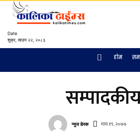
Date
शुक्र, साउन २२, २०८३
हाेम
सम
सम्पादकीय
माघ १९, २०७७
न्युज डेस्क