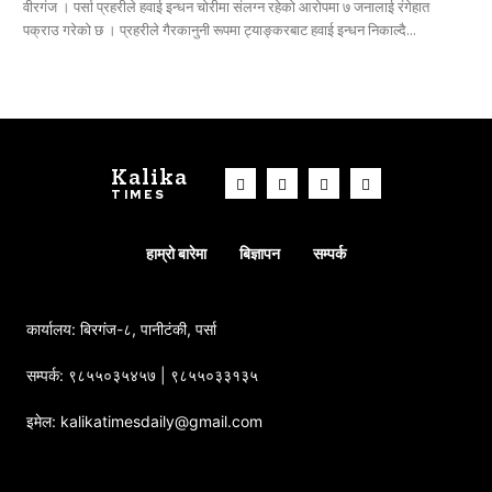
वीरगंज । पर्सा प्रहरीले हवाई इन्धन चोरीमा संलग्न रहेको आरोपमा ७ जनालाई रंगेहात
पक्राउ गरेको छ । प्रहरीले गैरकानुनी रूपमा ट्याङ्करबाट हवाई इन्धन निकाल्दै...
Kalika
TIMES
हाम्रो बारेमा
बिज्ञापन
सम्पर्क
कार्यालय: बिरगंज-८, पानीटंकी, पर्सा
सम्पर्क: ९८५५०३५४५७ | ९८५५०३३१३५
इमेल: kalikatimesdaily@gmail.com