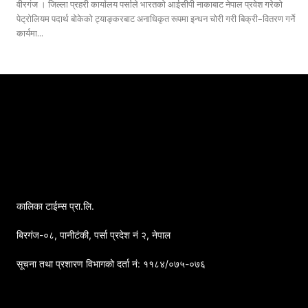
वीरगंज । जिल्ला प्रहरी कार्यालय पर्साले भारतको आईसीपी नाकाबाट नेपाल प्रवेश गरेको
पेट्रोलियम पदार्थ बोकेको ट्याङ्करबाट अनाधिकृत रूपमा इन्धन चोरी गरी बिक्री–वितरण गर्ने
कार्यमा...
कालिका टाईम्स प्रा.लि.
बिरगंज-०८, पानीटंकी, पर्सा प्रदेश नं २, नेपाल
सूचना तथा प्रशारण विभागको दर्ता नं: ११८४/०७५-०७६