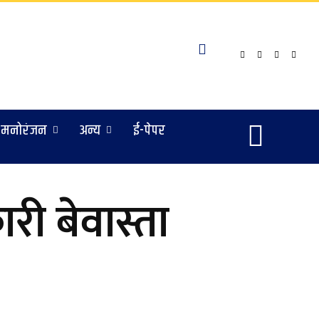
मनोरंजन
अन्य
ई-पेपर
ी बेवास्ता