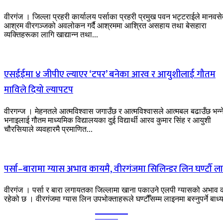
वीरगंज । जिल्ला प्रहरी कार्यालय पर्साका प्रहरी प्रमुख पवन भट्टराईले मानवसे
आश्रम वीरगञ्जको अवलोकन गर्दै आश्रममा आश्रित असहाय तथा बेसहारा
व्यक्तिहरूका लागि खाद्यान्न तथा...
एसईईमा ४ जीपीए ल्याएर ‘टपर’ बनेका आरव र आयुशीलाई गौतम
माविले दियो ल्यापटप
वीरगन्ज । मेहनतले आत्मविश्वास जगाउँछ र आत्मविश्वासले आत्मबल बढाउँछ भन्न
भनाइलाई गौतम माध्यमिक विद्यालयका दुई विद्यार्थी आरव कुमार सिंह र आयुशी
चौरसियाले व्यवहारमै प्रमाणित...
पर्सा–बारामा ग्यास अभाव कायमै, वीरगंजमा सिलिन्डर लिन घण्टौँ ल
वीरगंज । पर्सा र बारा लगायतका जिल्लामा खाना पकाउने एलपी ग्यासको अभाव 
रहेको छ । वीरगंजमा ग्यास लिन उपभोक्ताहरूले घण्टौँसम्म लाइनमा बस्नुपर्ने बाध्य
Kalika
TIMES