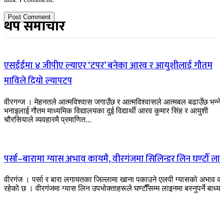
थप समाचार
एसईईमा ४ जीपीए ल्याएर ‘टपर’ बनेका आरव र आयुशीलाई गौतम
माविले दियो ल्यापटप
वीरगन्ज । मेहनतले आत्मविश्वास जगाउँछ र आत्मविश्वासले आत्मबल बढाउँछ भन्न
भनाइलाई गौतम माध्यमिक विद्यालयका दुई विद्यार्थी आरव कुमार सिंह र आयुशी
चौरसियाले व्यवहारमै प्रमाणित...
पर्सा–बारामा ग्यास अभाव कायमै, वीरगंजमा सिलिन्डर लिन घण्टौँ ल
वीरगंज । पर्सा र बारा लगायतका जिल्लामा खाना पकाउने एलपी ग्यासको अभाव 
रहेको छ । वीरगंजमा ग्यास लिन उपभोक्ताहरूले घण्टौँसम्म लाइनमा बस्नुपर्ने बाध्य