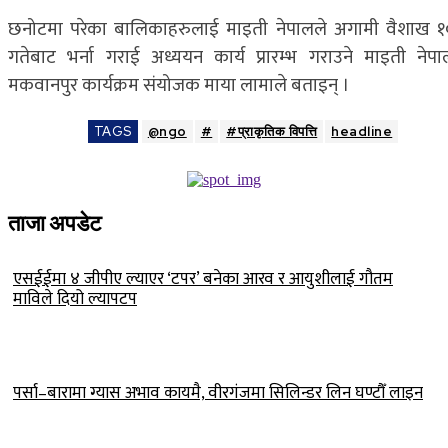
छनोटमा परेका बालिकाहरुलाई माइती नेपालले अगामी वैशाख १
गतेबाट भर्ना गराई अध्ययन कार्य प्रारम्भ गराउने माइती नेपा
मकवानपुर कार्यक्रम संयोजक माया लामाले बताइन् ।
TAGS
@ngo
#
#प्राकृतिक विपत्ति
headline
ताजा अपडेट
एसईईमा ४ जीपीए ल्याएर ‘टपर’ बनेका आरव र आयुशीलाई गौतम
माविले दियो ल्यापटप
पर्सा–बारामा ग्यास अभाव कायमै, वीरगंजमा सिलिन्डर लिन घण्टौँ लाइन