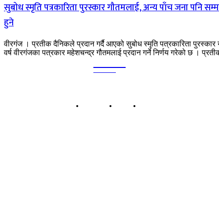
सुबोध स्मृति पत्रकारिता पुरस्कार गौतमलाई, अन्य पाँच जना पनि सम्
हुने
वीरगंज । प्रतीक दैनिकले प्रदान गर्दै आएको सुबोध स्मृति पत्रकारिता पुरस्कार
वर्ष वीरगंजका पत्रकार महेशचन्द्र गौतमलाई प्रदान गर्ने निर्णय गरेको छ । प्रतीक
Kalika
TIMES
हाम्रो बारेमा
बिज्ञापन
सम्पर्क
कालिका टाईम्स प्रा.लि.
बिरगंज-०८, पानीटंकी, पर्सा प्रदेश नं २, नेपाल
सूचना तथा प्रशारण विभागको दर्ता नं: ११८४/०७५-०७६
कार्यालय: बिरगंज-८, पानीटंकी, पर्सा
सम्पर्क: ९८५५०३५४५७ | ९८५५०३३१३५
इमेल: kalikatimesdaily@gmail.com