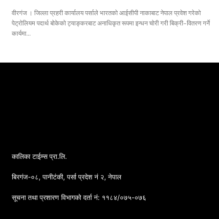
वीरगंज । जिल्ला प्रहरी कार्यालय पर्साले भारतको आईसीपी नाकाबाट नेपाल प्रवेश गरेको
पेट्रोलियम पदार्थ बोकेको ट्याङ्करबाट अनाधिकृत रूपमा इन्धन चोरी गरी बिक्री–वितरण गर्ने
कार्यमा...
कालिका टाईम्स प्रा.लि.
बिरगंज-०८, पानीटंकी, पर्सा प्रदेश नं २, नेपाल
सूचना तथा प्रशारण विभागको दर्ता नं: ११८४/०७५-०७६