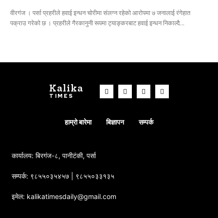
वीरगंज । पर्सा प्रहरीले हवाई इन्धन चोरीमा संलग्न रहेको आरोपमा ७ जनालाई रंगेहात
पक्राउ गरेको छ । प्रहरीले गैरकानुनी रूपमा ट्याङ्करबाट हवाई इन्धन निकाल्दै...
Kalika
TIMES
हाम्रो बारेमा
बिज्ञापन
सम्पर्क
कार्यालय: बिरगंज-८, पानीटंकी, पर्सा
सम्पर्क: ९८५५०३५४५७ | ९८५५०३३१३५
इमेल: kalikatimesdaily@gmail.com