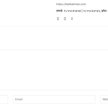
https://kalikatimes.com
सम्पर्क: ९८५५०३५४५७ | ९८५५०३३१३५, इमेल
Name:
Email: