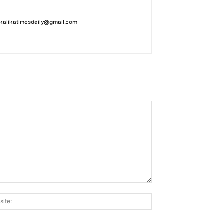
: kalikatimesdaily@gmail.com
Website: