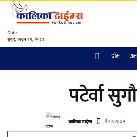
Date
शुक्र, साउन २२, २०८३
हाेम
सम
पटेर्वा सु
चैत्र २, २०७५
कालिका टाईम्स