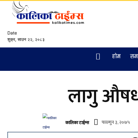
Date
शुक्र, साउन २२, २०८३
हाेम
सम
लागु औषध 
फाल्गुन ३, २०७५
कालिका टाईम्स