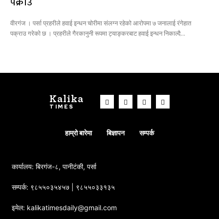
पक्राउ
वीरगंज । पर्सा प्रहरीले हवाई इन्धन चोरीमा संलग्न रहेको आरोपमा ७ जनालाई रंगेहात
पक्राउ गरेको छ । प्रहरीले गैरकानुनी रूपमा ट्याङ्करबाट हवाई इन्धन निकाल्दै...
Kalika
TIMES
हाम्रो बारेमा
बिज्ञापन
सम्पर्क
कार्यालय: बिरगंज-८, पानीटंकी, पर्सा
सम्पर्क: ९८५५०३५४५७ | ९८५५०३३१३५
इमेल: kalikatimesdaily@gmail.com