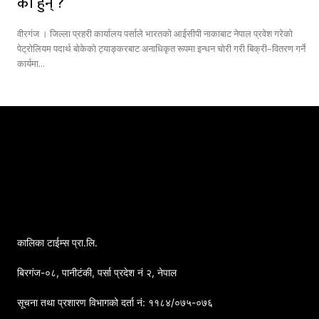
को हुन् ?
वीरगंज । जिल्ला प्रहरी कार्यालय पर्साले भारतको आईसीपी नाकाबाट नेपाल प्रवेश गरेको
पेट्रोलियम पदार्थ बोकेको ट्याङ्करबाट अनाधिकृत रूपमा इन्धन चोरी गरी बिक्री–वितरण गर्ने
कार्यमा...
कालिका टाईम्स प्रा.लि.
बिरगंज-०८, पानीटंकी, पर्सा प्रदेश नं २, नेपाल
सूचना तथा प्रशारण विभागको दर्ता नं: ११८४/०७५-०७६