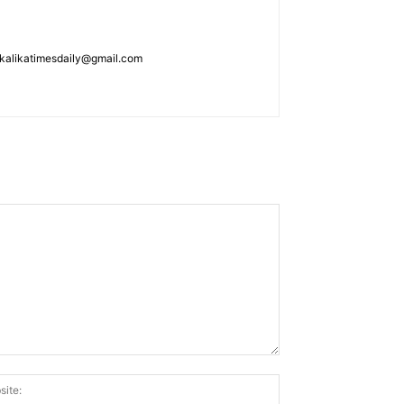
: kalikatimesdaily@gmail.com
Website: