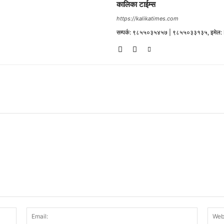
कालिका टाईम्स
https://kalikatimes.com
सम्पर्क: ९८५५०३५४५७ | ९८५५०३३१३५, इमेल
Name:
Email: