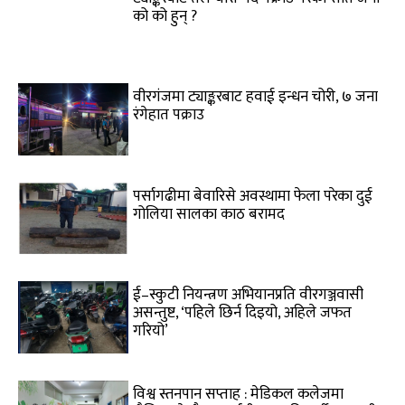
को को हुन् ?
वीरगंजमा ट्याङ्करबाट हवाई इन्धन चोरी, ७ जना
रंगेहात पक्राउ
पर्सागढीमा बेवारिसे अवस्थामा फेला परेका दुई
गोलिया सालका काठ बरामद
ई–स्कुटी नियन्त्रण अभियानप्रति वीरगञ्जवासी
असन्तुष्ट, ‘पहिले छिर्न दिइयो, अहिले जफत
गरियो’
विश्व स्तनपान सप्ताह : मेडिकल कलेजमा