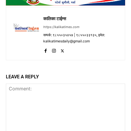
कालिका टाईम्स
https://kalikatimes.com
सम्पर्क: ९८५५०३५४५७ | ९८५५०३३१३५, इमेल:
kalikatimesdaily@gmail.com
LEAVE A REPLY