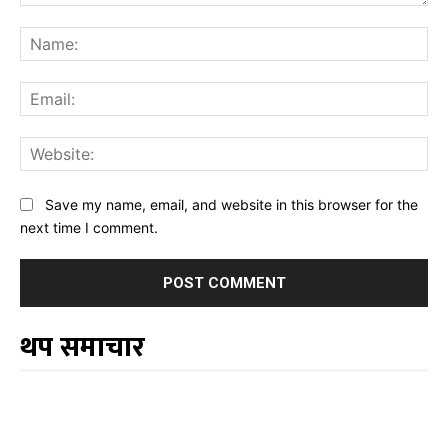
Comment:
Na
Ema
Web
Save my name, email, and website in this browser for the
next time I comment.
थप समाचार