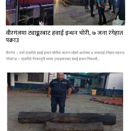
वीरगंजमा ट्याङ्करबाट हवाई इन्धन चोरी, ७ जना रंगेहात
पक्राउ
वीरगंज । पर्सा प्रहरीले हवाई इन्धन चोरीमा संलग्न रहेको आरोपमा ७ जनालाई रंगेहात पक्राउ
गरेको छ । प्रहरीले गैरकानुनी रूपमा ट्याङ्करबाट हवाई इन्धन निकाल्दै...