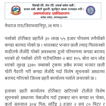
मेघराज राय/जिराभवानिपुर, २१ माघ ।
पर्साको ठोरीबाट प्रहरीले ३० लाख ५५ हजार पाँचसय रुपैयाँको
कपडा बरामद गरेको छ । भारतबाट भन्सार छली ल्याइ चितवनको
माडीतर्फ लैजाँदै गरेको अवस्थामा ठूलो परिमाणमा कपडा बरामद
भएको हो पर्साको ठोरी गाउँपालिका-२ बाट १०५ बोरा धान लोड
भएको लु१ख ३३१० नम्बरको ट्रकमा अबैध रूपमा भन्सार छली
चोरी पैठारी गरी कपडा लैजाँदै गर्दा विशेष सूचनाको आधारमा
बरामद गरिएको जिल्ला प्रहरी कार्यालय पर्साले जनाएको छ ।
इलाका प्रहरी कार्यालय ठोरीबाट खटिएको टोलीले विशेष
सूचनाको आधारमा चेकजाँच गर्दा ट्रकबाट थान कपडा १९ पोका,
कूर्ता सुरुवाल ३०४ पिस, सर्टिङ्ग ३ हजार २ सय ८० मिटर र