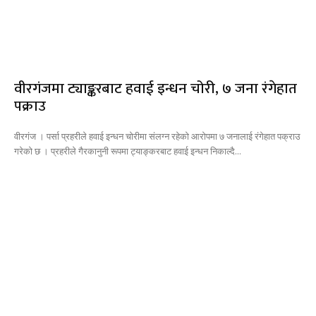
वीरगंजमा ट्याङ्करबाट हवाई इन्धन चोरी, ७ जना रंगेहात
पक्राउ
वीरगंज । पर्सा प्रहरीले हवाई इन्धन चोरीमा संलग्न रहेको आरोपमा ७ जनालाई रंगेहात पक्राउ
गरेको छ । प्रहरीले गैरकानुनी रूपमा ट्याङ्करबाट हवाई इन्धन निकाल्दै...