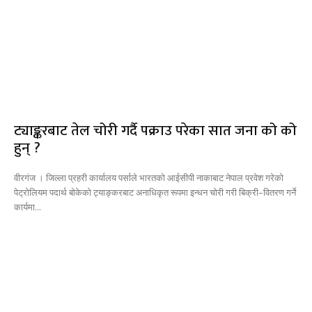
ट्याङ्करबाट तेल चोरी गर्दै पक्राउ परेका सात जना को को
हुन् ?
वीरगंज । जिल्ला प्रहरी कार्यालय पर्साले भारतको आईसीपी नाकाबाट नेपाल प्रवेश गरेको
पेट्रोलियम पदार्थ बोकेको ट्याङ्करबाट अनाधिकृत रूपमा इन्धन चोरी गरी बिक्री–वितरण गर्ने
कार्यमा...