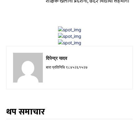
शैक्षिक खेलौना प्रदर्शनी, ७६२ विद्यार्थी सहभागी
दिपेन्द्र यादव
बारा प्रतिनिधि ९८४५२६१५२७
थप समाचार