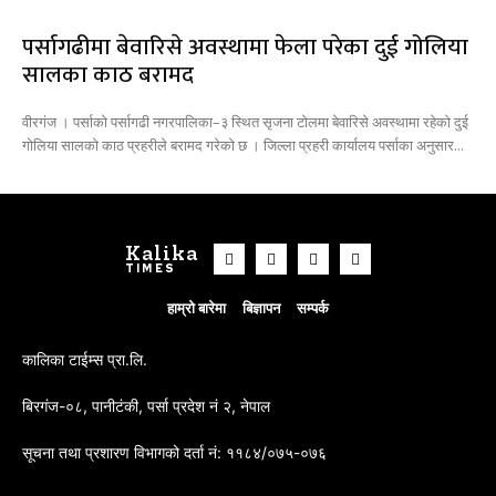
पर्सागढीमा बेवारिसे अवस्थामा फेला परेका दुई गोलिया
सालका काठ बरामद
वीरगंज । पर्साको पर्सागढी नगरपालिका–३ स्थित सृजना टोलमा बेवारिसे अवस्थामा रहेको दुई
गोलिया सालको काठ प्रहरीले बरामद गरेको छ । जिल्ला प्रहरी कार्यालय पर्साका अनुसार...
Kalika
TIMES
हाम्रो बारेमा
बिज्ञापन
सम्पर्क
कालिका टाईम्स प्रा.लि.
बिरगंज-०८, पानीटंकी, पर्सा प्रदेश नं २, नेपाल
सूचना तथा प्रशारण विभागको दर्ता नं: ११८४/०७५-०७६