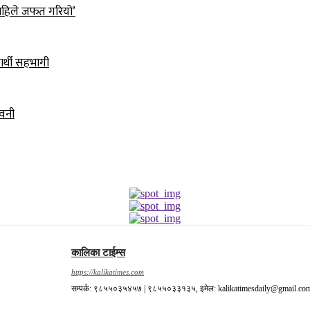
ो, अहिले जफत गरियो’
ार्थी सहभागी
ावनी
कालिका टाईम्स
https://kalikatimes.com
सम्पर्क: ९८५५०३५४५७ | ९८५५०३३१३५, इमेल: kalikatimesdaily@gmail.co