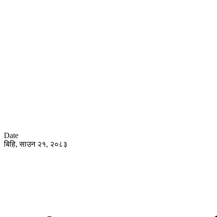
Date
बिहि, साउन २१, २०८३
हाेम
समा