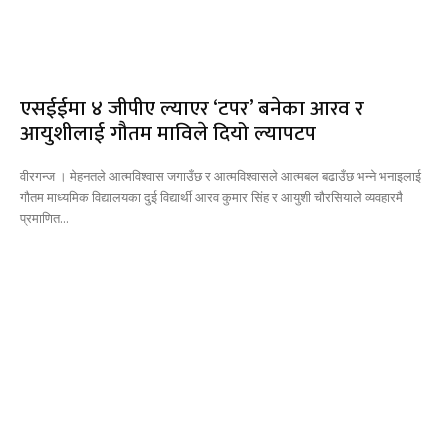
एसईईमा ४ जीपीए ल्याएर ‘टपर’ बनेका आरव र
आयुशीलाई गौतम माविले दियो ल्यापटप
वीरगन्ज । मेहनतले आत्मविश्वास जगाउँछ र आत्मविश्वासले आत्मबल बढाउँछ भन्ने भनाइलाई
गौतम माध्यमिक विद्यालयका दुई विद्यार्थी आरव कुमार सिंह र आयुशी चौरसियाले व्यवहारमै
प्रमाणित...