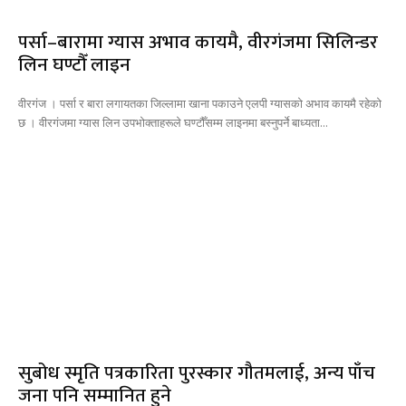
पर्सा–बारामा ग्यास अभाव कायमै, वीरगंजमा सिलिन्डर
लिन घण्टौँ लाइन
वीरगंज । पर्सा र बारा लगायतका जिल्लामा खाना पकाउने एलपी ग्यासको अभाव कायमै रहेको
छ । वीरगंजमा ग्यास लिन उपभोक्ताहरूले घण्टौँसम्म लाइनमा बस्नुपर्ने बाध्यता...
सुबोध स्मृति पत्रकारिता पुरस्कार गौतमलाई, अन्य पाँच
जना पनि सम्मानित हुने