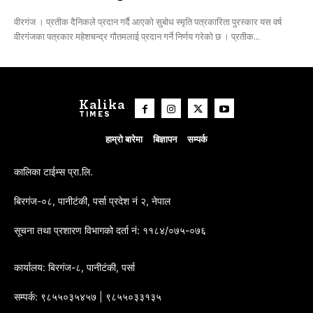
वीरगंज । प्रतीक दैनिकले प्रदान गर्दै आएको सुबोध स्मृति पत्रकारिता पुरस्कार यस वर्ष
वीरगंजका पत्रकार महेशचन्द्र गौतमलाई प्रदान गर्ने निर्णय गरेको छ । प्रतीक...
Kalika
TIMES
हाम्रो बारेमा
बिज्ञापन
सम्पर्क
कालिका टाईम्स प्रा.लि.
बिरगंज-०८, पानीटंकी, पर्सा प्रदेश नं २, नेपाल
सूचना तथा प्रशारण विभागको दर्ता नं: ११८४/०७५-०७६
कार्यालय: बिरगंज-८, पानीटंकी, पर्सा
सम्पर्क: ९८५५०३५४५७ | ९८५५०३३१३५