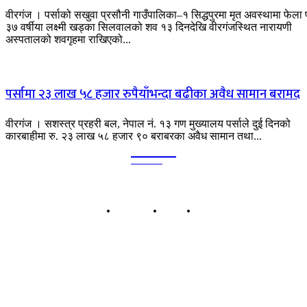
वीरगंज । पर्साको सखुवा प्रसौनी गाउँपालिका–१ सिद्धपुरमा मृत अवस्थामा फेला 
३७ वर्षीया लक्ष्मी खड्का सिलवालको शव १३ दिनदेखि वीरगंजस्थित नारायणी
अस्पतालको शवगृहमा राखिएको...
पर्सामा २३ लाख ५८ हजार रुपैयाँभन्दा बढीका अवैध सामान बरामद
वीरगंज । सशस्त्र प्रहरी बल, नेपाल नं. १३ गण मुख्यालय पर्साले दुई दिनको
कारबाहीमा रु. २३ लाख ५८ हजार ९० बराबरका अवैध सामान तथा...
Kalika
TIMES
हाम्रो बारेमा
बिज्ञापन
सम्पर्क
कालिका टाईम्स प्रा.लि.
बिरगंज-०८, पानीटंकी, पर्सा प्रदेश नं २, नेपाल
सूचना तथा प्रशारण विभागको दर्ता नं: ११८४/०७५-०७६