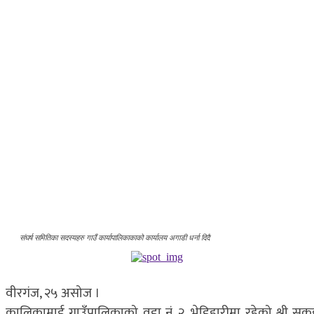
संघर्ष समितिका सदस्यहरु गाउँ कार्यापालिकाकाको कार्यालय अगाडी धर्ना दिदै
वीरगंज, २५ असोज ।
कालिकामाई गाउँपालिकाको वडा नं. २, भेडिहारीमा रहेको श्री सुक