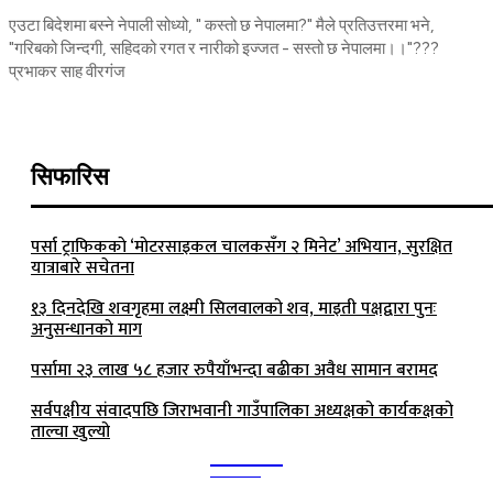
एउटा बिदेशमा बस्ने नेपाली सोध्यो, " कस्तो छ नेपालमा?" मैले प्रतिउत्तरमा भने,
"गरिबको जिन्दगी, सहिदको रगत र नारीको इज्जत - सस्तो छ नेपालमा।।"???
प्रभाकर साह वीरगंज
सिफारिस
पर्सा ट्राफिककाे ‘माेटरसाइकल चालकसँग २ मिनेट’ अभियान, सुरक्षित
यात्राबारे सचेतना
१३ दिनदेखि शवगृहमा लक्ष्मी सिलवालको शव, माइती पक्षद्वारा पुनः
अनुसन्धानको माग
पर्सामा २३ लाख ५८ हजार रुपैयाँभन्दा बढीका अवैध सामान बरामद
सर्वपक्षीय संवादपछि जिराभवानी गाउँपालिका अध्यक्षको कार्यकक्षको
ताल्चा खुल्यो
Kalika
TIMES