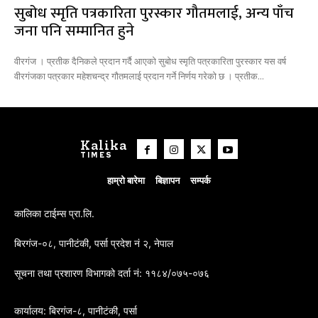
सुबोध स्मृति पत्रकारिता पुरस्कार गौतमलाई, अन्य पाँच
जना पनि सम्मानित हुने
वीरगंज । प्रतीक दैनिकले प्रदान गर्दै आएको सुबोध स्मृति पत्रकारिता पुरस्कार यस वर्ष
वीरगंजका पत्रकार महेशचन्द्र गौतमलाई प्रदान गर्ने निर्णय गरेको छ । प्रतीक...
Kalika
TIMES
हाम्रो बारेमा
बिज्ञापन
सम्पर्क
कालिका टाईम्स प्रा.लि.
बिरगंज-०८, पानीटंकी, पर्सा प्रदेश नं २, नेपाल
सूचना तथा प्रशारण विभागको दर्ता नं: ११८४/०७५-०७६
कार्यालय: बिरगंज-८, पानीटंकी, पर्सा