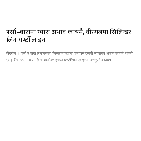
पर्सा–बारामा ग्यास अभाव कायमै, वीरगंजमा सिलिन्डर
लिन घण्टौँ लाइन
वीरगंज । पर्सा र बारा लगायतका जिल्लामा खाना पकाउने एलपी ग्यासको अभाव कायमै रहेको
छ । वीरगंजमा ग्यास लिन उपभोक्ताहरूले घण्टौँसम्म लाइनमा बस्नुपर्ने बाध्यता...