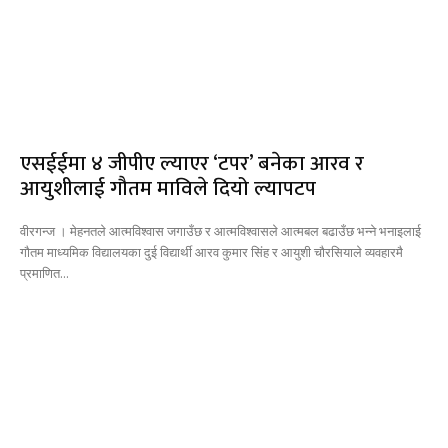
एसईईमा ४ जीपीए ल्याएर ‘टपर’ बनेका आरव र
आयुशीलाई गौतम माविले दियो ल्यापटप
वीरगन्ज । मेहनतले आत्मविश्वास जगाउँछ र आत्मविश्वासले आत्मबल बढाउँछ भन्ने भनाइलाई
गौतम माध्यमिक विद्यालयका दुई विद्यार्थी आरव कुमार सिंह र आयुशी चौरसियाले व्यवहारमै
प्रमाणित...