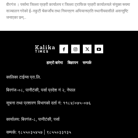
वीरगंज । पर्सामा जिल्ला प्रहरी कार्यालय र जिल्ला ट्राफिक प्रहरी कार्यालयले संयुक्त रूपमा
सञ्चालन गरेको ई–स्कुटी चेकजाँच तथा नियन्त्रण अभियानप्रति स्थानीयवासीले असन्तुष्टि
जनाएका छन्...
Kalika
TIMES
हाम्रो बारेमा
बिज्ञापन
सम्पर्क
कालिका टाईम्स प्रा.लि.
बिरगंज-०८, पानीटंकी, पर्सा प्रदेश नं २, नेपाल
सूचना तथा प्रशारण विभागको दर्ता नं: ११८४/०७५-०७६
कार्यालय: बिरगंज-८, पानीटंकी, पर्सा
सम्पर्क: ९८५५०३५४५७ | ९८५५०३३१३५