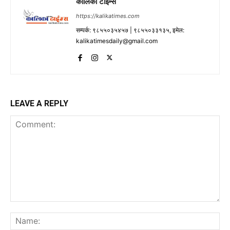
कालिका टाईम्स
https://kalikatimes.com
सम्पर्क: ९८५५०३५४५७ | ९८५५०३३१३५, इमेल:
kalikatimesdaily@gmail.com
LEAVE A REPLY
Comment:
Na