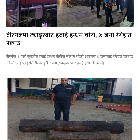
वीरगंजमा ट्याङ्करबाट हवाई इन्धन चोरी, ७ जना रंगेहात
पक्राउ
वीरगंज । पर्सा प्रहरीले हवाई इन्धन चोरीमा संलग्न रहेको आरोपमा ७ जनालाई रंगेहात पक्राउ
गरेको छ । प्रहरीले गैरकानुनी रूपमा ट्याङ्करबाट हवाई इन्धन निकाल्दै...